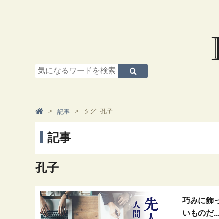
タグ: 孔子
記事
記事
孔子
巧みに飾
いものだ..