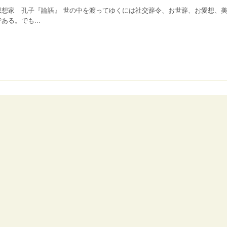
思想家 孔子『論語』 世の中を渡ってゆくには社交辞令、お世辞、お愛想、
ある。でも...