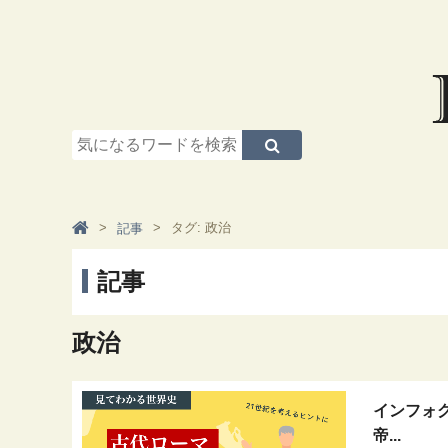
タグ: 政治
記事
記事
政治
インフォグ
帝...