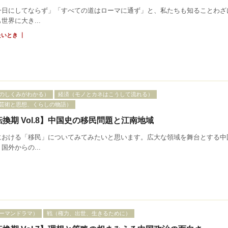
一日にしてならず」「すべての道はローマに通ず」と、私たちも知ることわざ
世界に大き...
｜
たいとき
のしくみがわかる）
経済（モノとカネはこうして流れる）
芸術と思想、くらしの物語）
換期 Vol.8】中国史の移民問題と江南地域
における「移民」についてみてみたいと思います。広大な領域を舞台とする中
国外からの...
ーマンドラマ）
戦（権力、出世、生きるために）