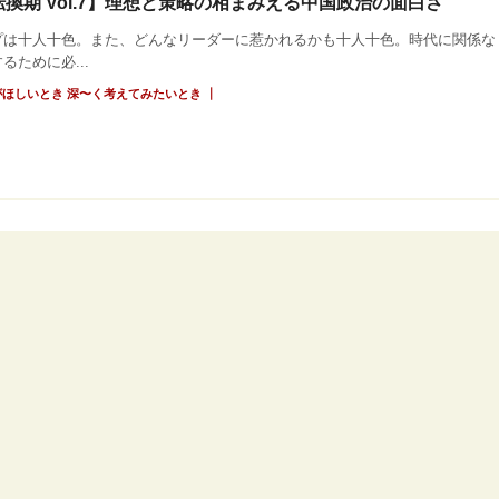
換期 Vol.7】理想と策略の相まみえる中国政治の面白さ
プは十人十色。また、どんなリーダーに惹かれるかも十人十色。時代に関係な
るために必...
｜
がほしいとき
深〜く考えてみたいとき