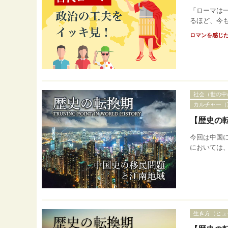
「ローマは
るほど、今も
ロマンを感じ
社会（世の中
カルチャー（
【歴史の転
今回は中国
においては、
生き方（ヒュ