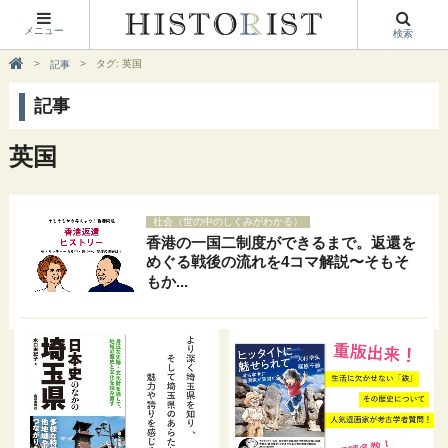
メニュー
検索
タグ: 英国
記事
記事
英国
社会（世の中のしくみがわかる）
香港の一国二制度ができるまで。返還を
めぐる戦後の流れを4コマ解説〜そもそ
もか...