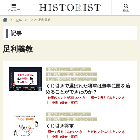
メニュー
検索
タグ: 足利義教
記事
記事
足利義教
生き方（ヒューマンドラマ）
戦（権力、出世、生きるために）
社会（世の中のしくみがわかる）
くじ引きで選ばれた将軍は無事に国を治
めることができたのか？
仕事のヒントがほしいとき
深〜く考えてみたいとき
｜
中世（鎌倉・室町）
生き方（ヒューマンドラマ）
戦（権力、出世、生きるために）
くじ引き将軍
深〜く考えてみたいとき
ただヒマをつぶしたいとき
｜
中世（鎌倉・室町）