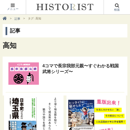
メニュー
検索
タグ: 高知
記事
記事
高知
4コマで長宗我部元親〜すぐわかる戦国
武将シリーズ〜