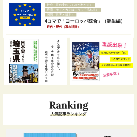
社会（世の中のしくみがわかる）
経済（モノとカネはこうして流れる）
国際（世界と日本）
4コマで「ヨーロッパ統合」（誕生編）
近代・現代（幕末以降）
Ranking
人気記事ランキング