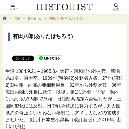
メニュー
検索
有田八郎(ありたはちろう)
用語
日本史 -あ-
有田八郎(ありたはちろう)
生没 1884.9.21～1965.3.4 大正・昭和期の外交官。新潟
県出身。東大卒。1909年(明治42)外務省入省。27年(昭和
2)田中義一内閣の亜細亜局長，32年から外務次官，36年
広田内閣の外相に就任。以後，第1次近衛・平沼・米内
(よない)の3内閣で外相。日独防共協定を締結したが，三
国同盟化には反対。日中戦争解決に努力するが，九カ国
条約の修正もいとわない姿勢に，アメリカなどの警戒を
まねいた。 (山川 日本史小辞典（改訂新版）, 2016年, 山
川出版社)