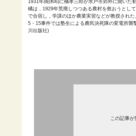
1931年(昭和6)に橘孝三郎が水戸市郊外に開
橘は，1929年荒廃しつつある農村を救おうとし
で合宿し，学課のほか農業実習などが教授された
5・15事件では塾生による農民決死隊の変電所襲撃を
川出版社)
この記事が