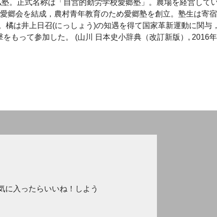
いた私塾。正式名称は「自営的勤労学校愛郷塾」。農場を経営して
て愛郷会を結成，農村青年教育のため愛郷塾を創立。塾生は寄
。橘は井上日召(にっしょう)の知遇を得て国家革新運動に関与
もって参加した。 (山川 日本史小辞典（改訂新版）, 2016年,
気に入ったらいいね！しよう