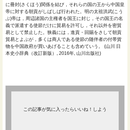
に冊封(さくほう)関係を結び，それらの国の王から中国皇
帝に対する朝貢がしばしば行われた。明の太祖洪武(こう
ぶ)帝は，周辺諸国の主権者を国王に封じ，その国王の名
義で派遣する使節だけに貿易を許可し，それ以外を密貿
易として禁止した。狭義には，進貢・回賜をさして朝貢
貿易とよぶが，多くは商人である使節の随伴者の付帯貨
物を中国政府が買いあげることも含めていう。 (山川 日
本史小辞典（改訂新版）, 2016年, 山川出版社)
この記事が気に入ったらいいね！しよう