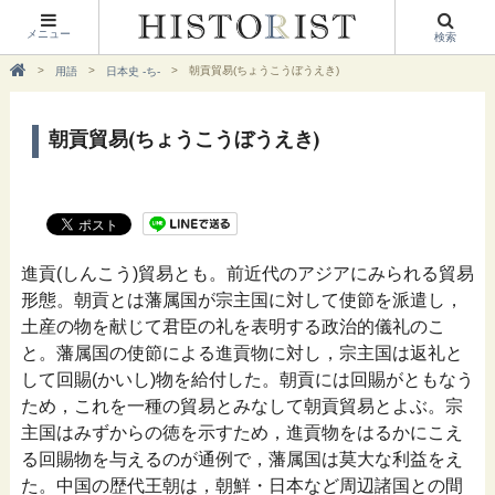
メニュー
検索
朝貢貿易(ちょうこうぼうえき)
用語
日本史 -ち-
朝貢貿易(ちょうこうぼうえき)
進貢(しんこう)貿易とも。前近代のアジアにみられる貿易
形態。朝貢とは藩属国が宗主国に対して使節を派遣し，
土産の物を献じて君臣の礼を表明する政治的儀礼のこ
と。藩属国の使節による進貢物に対し，宗主国は返礼と
して回賜(かいし)物を給付した。朝貢には回賜がともなう
ため，これを一種の貿易とみなして朝貢貿易とよぶ。宗
主国はみずからの徳を示すため，進貢物をはるかにこえ
る回賜物を与えるのが通例で，藩属国は莫大な利益をえ
た。中国の歴代王朝は，朝鮮・日本など周辺諸国との間