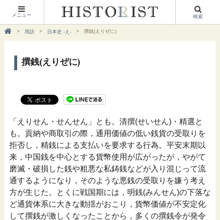
メニュー
検索
撰銭(えりぜに)
用語
日本史 -え-
撰銭(えりぜに)
「えりせん・せんせん」とも。清撰(せいせん)・精選と
も。貢納や商取引の際，通用価値の低い銭貨の受取りを
拒否し，精銭による支払いを要求する行為。平安末期以
来，中国銭を中心とする貨幣使用が広がったが，やがて
磨滅・破損した銭や粗悪な私鋳銭などが入り混じって流
通するようになり，そのような悪銭の受取りを嫌う考え
方が生じた。とくに戦国期には，明銭(みんせん)の下落な
ど通貨体系に大きな動揺がおこり，貨幣価値が不安定化
して撰銭が激しくなったことから，多くの撰銭令が発令