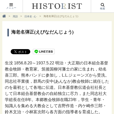
メニュー
検索
海老名弾正(えびなだんじょう)
用語
日本史 -え-
海老名弾正(えびなだんじょう)
生没 1856.8.20～1937.5.22 明治・大正期の日本組合基督
教会牧師・教育家。筑後国柳河藩士の家に生まれ，幼名
喜三郎。熊本バンドに参加し，L.L.ジェーンズから受洗。
同志社卒業後，群馬の安中(あんなか)教会牧師に就任した
のを最初として各地に伝道。日本基督教伝道会社社長と
して日本組合基督教会の自給独立に尽力，また同志社大
学総長在任8年。本郷教会牧師在職23年，学生・青年・
知識人を集める大教会として吉野作造・内ケ崎作三郎・
鈴木文治・小林富次郎ら各方面の指導者を育成した。