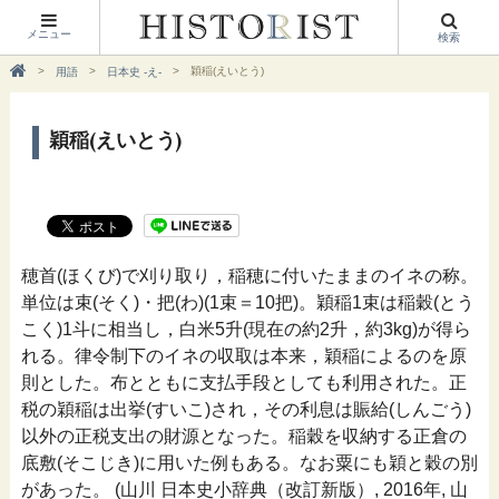
メニュー
検索
穎稲(えいとう)
用語
日本史 -え-
穎稲(えいとう)
穂首(ほくび)で刈り取り，稲穂に付いたままのイネの称。
単位は束(そく)・把(わ)(1束＝10把)。穎稲1束は稲穀(とう
こく)1斗に相当し，白米5升(現在の約2升，約3kg)が得ら
れる。律令制下のイネの収取は本来，穎稲によるのを原
則とした。布とともに支払手段としても利用された。正
税の穎稲は出挙(すいこ)され，その利息は賑給(しんごう)
以外の正税支出の財源となった。稲穀を収納する正倉の
底敷(そこじき)に用いた例もある。なお粟にも穎と穀の別
があった。 (山川 日本史小辞典（改訂新版）, 2016年, 山