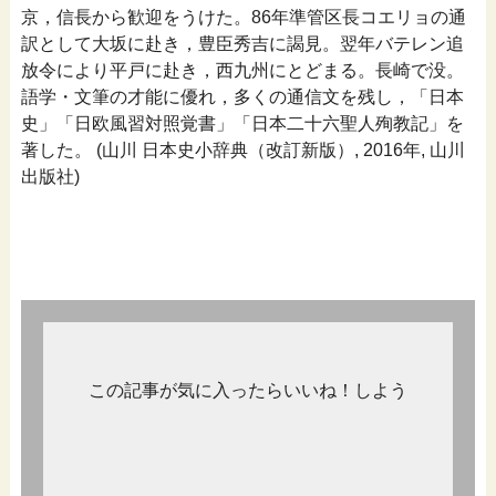
京，信長から歓迎をうけた。86年準管区長コエリョの通
訳として大坂に赴き，豊臣秀吉に謁見。翌年バテレン追
放令により平戸に赴き，西九州にとどまる。長崎で没。
語学・文筆の才能に優れ，多くの通信文を残し，「日本
史」「日欧風習対照覚書」「日本二十六聖人殉教記」を
著した。 (山川 日本史小辞典（改訂新版）, 2016年, 山川
出版社)
この記事が気に入ったらいいね！しよう