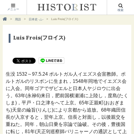
メニュー
検索
Luis Frois(フロイス)
用語
日本史 -ふ-
Luis Frois(フロイス)
生没 1532～97.5.24 ポルトガル人イエズス会宣教師。ポ
ルトガルのリスボンに生まれ，1548年同地でイエズス会
に入会。同年ゴアでザビエルと日本人ヤジロウに出会
う。63年(永禄6)来日，肥前国横瀬浦に上陸し，度島(たく
しま)，平戸・口之津をへて上京。65年正親町(おおぎま
ち)天皇の綸旨(りんじ)により京都から追放。68年織田信
長が入京すると，翌年上京。信長と対面し，以後親交を
重ねた。同年，朝山日乗を宗論で論破。その後，豊後国
に転じ，81年(天正9)巡察師バリニャーノの通訳として上