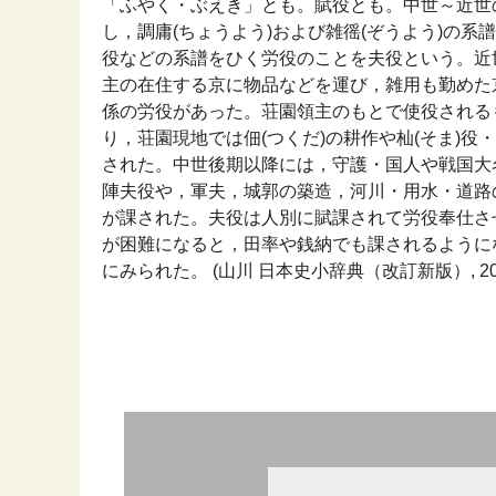
「ふやく・ぶえき」とも。賦役とも。中世～近世
し，調庸(ちょうよう)および雑徭(ぞうよう)の系
役などの系譜をひく労役のことを夫役という。近
主の在住する京に物品などを運び，雑用も勤めた
係の労役があった。荘園領主のもとで使役される
り，荘園現地では佃(つくだ)の耕作や杣(そま)
された。中世後期以降には，守護・国人や戦国大
陣夫役や，軍夫，城郭の築造，河川・用水・道路
が課された。夫役は人別に賦課されて労役奉仕さ
が困難になると，田率や銭納でも課されるように
にみられた。 (山川 日本史小辞典（改訂新版）, 20