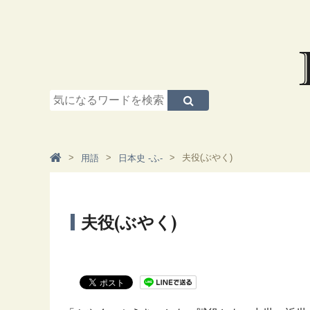
夫役(ぶやく)
用語
日本史 -ふ-
夫役(ぶやく)