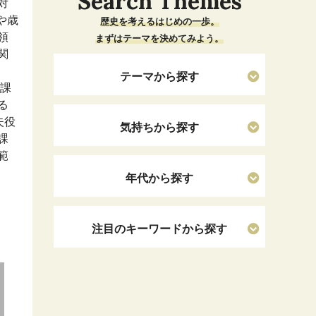
Search Themes
対
や歳
歴史を考えるはじめの一歩。
領
まずはテーマを決めてみよう。
関
テーマから探す
が課
る
夫役
気持ちから探す
課
範
年代から探す
注目のキーワードから探す