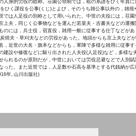
の人身的労役の総称。荘園公領制では，租の系譜をひく年貢に
譜をひく課役を公事(くじ)とよび，そのうち雑公事以外の，雑徭
世では人足役の別称として用いられた。中世の夫役には，荘園
京上夫，同じく公事物などを運んだ若菜夫・吉書夫などの運搬
ものには，兵士役，宿直役，雑用一般に従事する仕丁などがあ
役・炭焼夫・草刈夫などの労役があった。地頭からも京上夫など
名，近世の大名・旗本などからも，軍陣で多様な雑用に従事す
の建設や修復などに駆り出された人夫役(人足役)など，多様な
せられるのが原則だが，中世においては労役忌避などで人別賦
なった。また近世では，人足数や石高を基準とする代銭納が広
16年, 山川出版社)