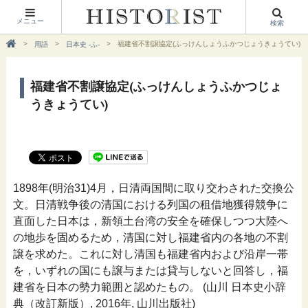
メニュー
検索
福建省不割譲協定(ふっけんしょうふかつじょうきょうてい)
用語
日本史 -ふ-
福建省不割譲協定(ふっけんしょうふかつじょ
うきょうてい)
1898年(明治31)4月，日清両国間に取り交わされた交換公
文。日清戦争後の清国における列国の租借地獲得競争に
直面した日本は，新領土台湾の安全を確保しつつ大陸へ
の地歩を固めるため，清国に対し福建省内の各地の不割
譲を求めた。これに対し清国も福建省内および沿岸一帯
を，いずれの国にも譲与または貸与しないと回答し，福
建省を日本の勢力範囲と認めたもの。 (山川 日本史小辞
典（改訂新版）, 2016年, 山川出版社)