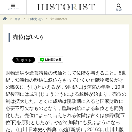
メニュー
検索
売位(ばいい)
用語
日本史 -は-
売位(ばいい)
財物進納や造営請負の代価として位階を与えること。8世
紀，知識物の献納に叙位をもってむくいた献物叙位がそ
の嚆矢(こうし)といえるが，9世紀には院宮の年爵，10世
紀後期には成功(じょうごう)による叙爵が始まり，売位の
制は拡大した。とくに成功は院政期に入ると国家財政に
必要不可欠なものとなり，臨時内給による叙位とも同質
化した。売位によって与えられる位階は古くは叙爵(従五
位下)を原則としたが，やがて加階にも及ぶようになっ
た。 (山川 日本史小辞典（改訂新版）, 2016年, 山川出版