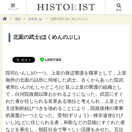
メニュー
検索
北面の武士(ほくめんのぶし)
用語
日本史 -ほ-
北面の武士(ほくめんのぶし)
院司(いんし)の一つ。上皇の身辺警護を職掌として，上皇
御所の北面の詰所に伺候した武士。古くからあった院武
者所(いんのむしゃどころ)と並ぶ上皇の警護の組織とし
て，白河院政期以降おかれるようになった。武芸にすぐ
れた者が任じられる名誉ある地位と考えられ，上皇との
主従制的結びつきを強めることにより，院政政権の軍事
的基盤の一つとなった。受領(ずりょう)・検非違使(けび
いし)などに任じられる者，和歌などの芸能にすぐれた者
などを輩出し，朝廷社会で華々しい活躍をみせた。五位