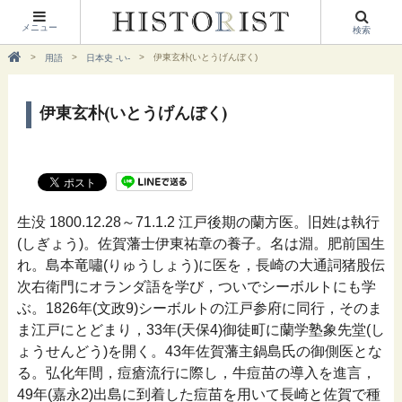
メニュー
検索
伊東玄朴(いとうげんぼく)
用語
日本史 -い-
伊東玄朴(いとうげんぼく)
生没 1800.12.28～71.1.2 江戸後期の蘭方医。旧姓は執行
(しぎょう)。佐賀藩士伊東祐章の養子。名は淵。肥前国生
れ。島本竜嘯(りゅうしょう)に医を，長崎の大通詞猪股伝
次右衛門にオランダ語を学び，ついでシーボルトにも学
ぶ。1826年(文政9)シーボルトの江戸参府に同行，そのま
ま江戸にとどまり，33年(天保4)御徒町に蘭学塾象先堂(し
ょうせんどう)を開く。43年佐賀藩主鍋島氏の御側医とな
る。弘化年間，痘瘡流行に際し，牛痘苗の導入を進言，
49年(嘉永2)出島に到着した痘苗を用いて長崎と佐賀で種