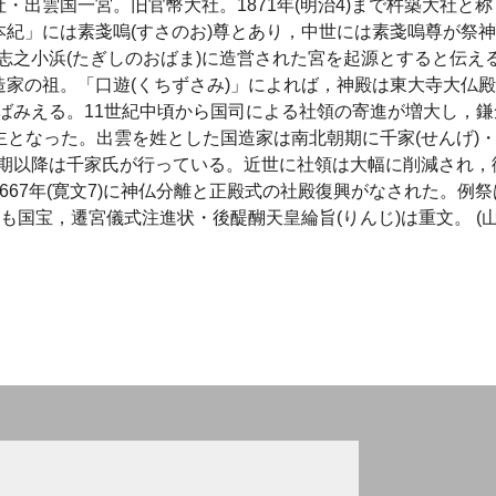
・出雲国一宮。旧官幣大社。1871年(明治4)まで杵築大社と称
本紀」には素戔嗚(すさのお)尊とあり，中世には素戔嗚尊が祭
志之小浜(たぎしのおばま)に造営された宮を起源とすると伝え
造家の祖。「口遊(くちずさみ)」によれば，神殿は東大寺大仏
ばみえる。11世紀中頃から国司による社領の寄進が増大し，鎌
主となった。出雲を姓とした国造家は南北朝期に千家(せんげ)
期以降は千家氏が行っている。近世に社領は大幅に削減され，
667年(寛文7)に神仏分離と正殿式の社殿復興がなされた。例祭
も国宝，遷宮儀式注進状・後醍醐天皇綸旨(りんじ)は重文。 (