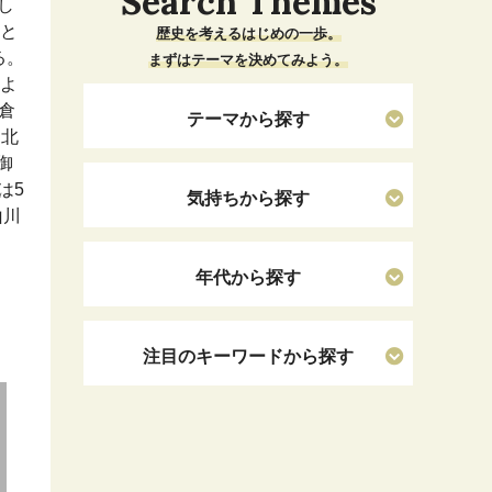
Search Themes
し
神と
歴史を考えるはじめの一歩。
る。
まずはテーマを決めてみよう。
殿よ
倉
テーマから探す
・北
御
は5
気持ちから探す
山川
年代から探す
注目のキーワードから探す