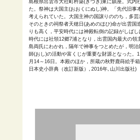
島根県出雲市大社町杵築(きづき)東に鎮座。式内社
た。祭神は大国主(おおくにぬし)神。「先代旧事
考えられていた。大国主神の国譲りののち，多芸
そのときの祠祭者天穂日(あめのほひ)命が出雲国
りも高く，平安時代には神殿転倒の記録がしばし
時代には社領12郷7浦となり，出雲国内最大の領
島両氏にわかれ，隔年で神事をつとめたが，明治
師(おし)の活動や富くじが重要な財源となった。1
月14～16日。本殿のほか，所蔵の秋野鹿蒔絵手箱
日本史小辞典（改訂新版）, 2016年, 山川出版社)