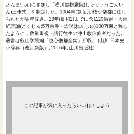
ざんまいえ)に参加し「横川首楞厳院(しゅりょうごんい
ん)三昧式」を制定した。1004年(寛弘元)権少僧都に任じ
られたが翌年辞退。13年(長和2)までに念仏20億遍・大乗
経読誦(どくじゅ)5万余巻・念呪(ねんじゅ)100万遍と称し
たように，数量重視・諸行往生の浄土教信仰者だった。
著書は叡山学院編「恵心僧都全集」所収。 (山川 日本史
小辞典（改訂新版）, 2016年, 山川出版社)
この記事が気に入ったらいいね！しよう