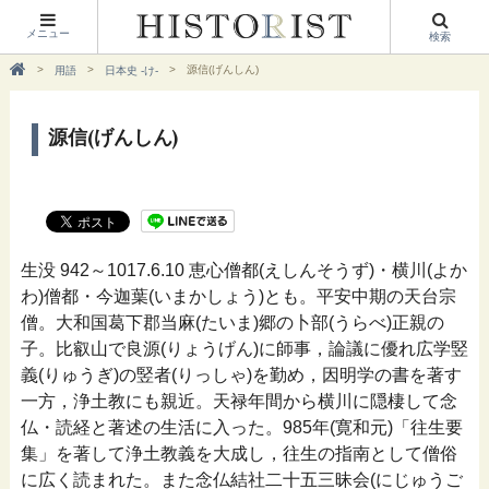
メニュー
検索
源信(げんしん)
用語
日本史 -け-
源信(げんしん)
生没 942～1017.6.10 恵心僧都(えしんそうず)・横川(よか
わ)僧都・今迦葉(いまかしょう)とも。平安中期の天台宗
僧。大和国葛下郡当麻(たいま)郷の卜部(うらべ)正親の
子。比叡山で良源(りょうげん)に師事，論議に優れ広学竪
義(りゅうぎ)の竪者(りっしゃ)を勤め，因明学の書を著す
一方，浄土教にも親近。天禄年間から横川に隠棲して念
仏・読経と著述の生活に入った。985年(寛和元)「往生要
集」を著して浄土教義を大成し，往生の指南として僧俗
に広く読まれた。また念仏結社二十五三昧会(にじゅうご