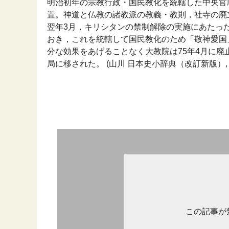
明治初年の宗教行政・国民教化を統轄した中央官庁
置。神道と仏教の諸教派の教義・教則，社寺の廃
翌年3月，キリシタンの禁制解除の実施にあたっ
おき，これを統轄して国民教化のため「敬神愛国
分な効果をあげることなく大教院は75年4月に廃
局に移された。 (山川 日本史小辞典（改訂新版）, 2
この記事が