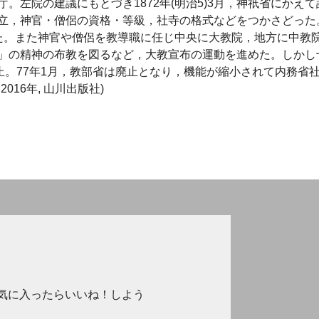
。左院の建議にもとづき1872年(明治5)3月，神祇省にかえて
立，神官・僧侶の資格・等級，社寺の格式などをつかさどった
た。また神官や僧侶を教導職に任じ中央に大教院，地方に中教
」の精神の布教を図るなど，大教宣布の運動を進めた。しかし
止。77年1月，教部省は廃止となり，機能が縮小されて内務省
016年, 山川出版社)
気に入ったらいいね！しよう