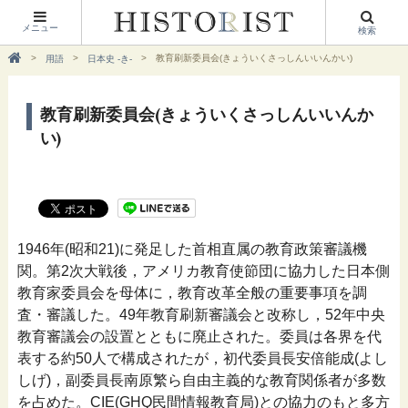
メニュー
検索
教育刷新委員会(きょういくさっしんいいんかい)
用語
日本史 -き-
教育刷新委員会(きょういくさっしんいいんか
い)
1946年(昭和21)に発足した首相直属の教育政策審議機
関。第2次大戦後，アメリカ教育使節団に協力した日本側
教育家委員会を母体に，教育改革全般の重要事項を調
査・審議した。49年教育刷新審議会と改称し，52年中央
教育審議会の設置とともに廃止された。委員は各界を代
表する約50人で構成されたが，初代委員長安倍能成(よし
しげ)，副委員長南原繁ら自由主義的な教育関係者が多数
を占めた。CIE(GHQ民間情報教育局)との協力のもと多方