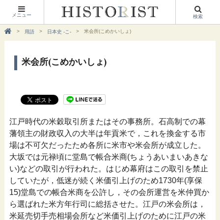
メニュー
検索
米会所(こめかいしょ)
用語
日本史 -こ-
米会所(こめかいしょ)
江戸時代の米穀取引所またはその事務所。石高制での幕
藩領主の財政収入の大半は年貢米で，これを換金する市
場は不可欠だったため各所に米市や米会所が成立した。
大坂では元禄頃に堂島で帳合米商(ちょうあいまいあきな
い)などの取引が行われた。はじめ幕府はこの取引を禁止
していたが，低迷が続く米価引上げのため1730年(享保
15)堂島での帳合米商を公許し，その会所運営を米仲買か
ら選ばれた米方年行司に総括させた。江戸の米会所は，
米延売切手売相場会所など米価引上げのために江戸の米