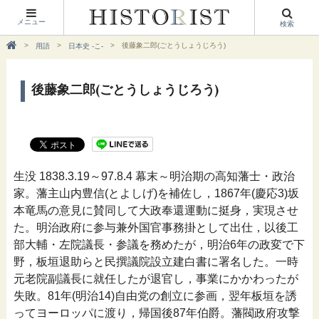
メニュー
検索
後藤象二郎(ごとうしょうじろう)
用語
日本史 -こ-
後藤象二郎(ごとうしょうじろう)
生没 1838.3.19～97.8.4 幕末～明治期の高知藩士・政治
家。藩主山内豊信(とよしげ)を補佐し，1867年(慶応3)坂
本竜馬の意見に賛同して大政奉還運動に挺身，実現させ
た。明治政府に参与兼外国官事務掛として出仕，以後工
部大輔・左院議長・参議を務めたが，明治6年の政変で下
野，板垣退助らと民撰議院設立建白書に署名した。一時
元老院副議長に就任したが退官し，事業にかかわったが
失敗。81年(明治14)自由党の創立に参画，翌年板垣を誘
ってヨーロッパに渡り，帰国後87年伯爵。藩閥政府攻撃