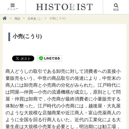
メニュー
検索
小売(こうり)
用語
日本史 -こ-
小売(こうり)
商人どうしの取引である卸売に対して消費者への直接小
量販売をいう。中世の商品取引の発達により，中世末の
商人には卸売商と小売商の分化がみられた。江戸時代に
は問屋―仲買―小売の流通機構が成立し，原則として問
屋・仲買は卸商で，小売商が最終消費者に小量販売する
体制が整った。江戸時代の小売商には，越後屋・大丸屋
のような大規模な店舗商業や近江商人・富山売薬商人の
ように全国を回る行商人もいた。近代の工業化による大
量生産は大規模小売業を必要とし，明治期には勧工場，