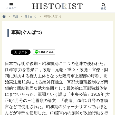
メニュー
検索
軍閥(ぐんばつ)
用語
日本史 -く-
軍閥(ぐんばつ)
日本では明治後期～昭和前期に二つの意味で使われた。
(1)軍事力を背景に，政府・元老・重臣・政党・官僚・財
閥に対抗する権力主体となった陸海軍上層部の呼称。明
治憲法第11条による統帥権独立，軍部大臣現役制など閉
鎖的で団結強固な武力集団として最終的に軍部独裁体制
にまでいたった。軍閥という語は「中央公論」1919年(大
正8)4月号の三宅雪嶺の論文，「改造」26年5月号の巻頭
言などで使用された。昭和期のジャーナリズムではほと
んどが軍部を使用した。(2)陸軍内の派閥が政治行動を行