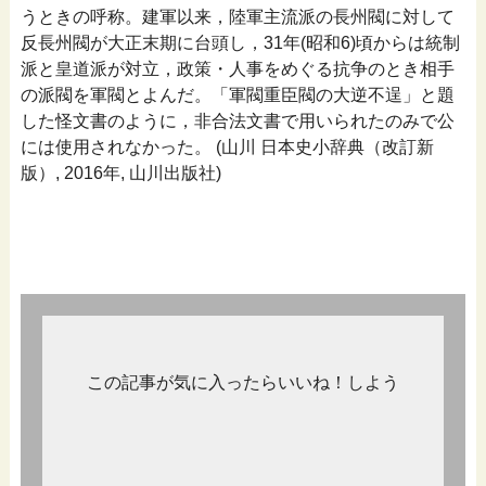
うときの呼称。建軍以来，陸軍主流派の長州閥に対して
反長州閥が大正末期に台頭し，31年(昭和6)頃からは統制
派と皇道派が対立，政策・人事をめぐる抗争のとき相手
の派閥を軍閥とよんだ。「軍閥重臣閥の大逆不逞」と題
した怪文書のように，非合法文書で用いられたのみで公
には使用されなかった。 (山川 日本史小辞典（改訂新
版）, 2016年, 山川出版社)
この記事が気に入ったらいいね！しよう