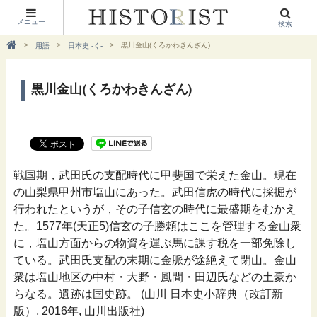
メニュー
検索
黒川金山(くろかわきんざん)
用語
日本史 -く-
黒川金山(くろかわきんざん)
戦国期，武田氏の支配時代に甲斐国で栄えた金山。現在
の山梨県甲州市塩山にあった。武田信虎の時代に採掘が
行われたというが，その子信玄の時代に最盛期をむかえ
た。1577年(天正5)信玄の子勝頼はここを管理する金山衆
に，塩山方面からの物資を運ぶ馬に課す税を一部免除し
ている。武田氏支配の末期に金脈が途絶えて閉山。金山
衆は塩山地区の中村・大野・風間・田辺氏などの土豪か
らなる。遺跡は国史跡。 (山川 日本史小辞典（改訂新
版）, 2016年, 山川出版社)