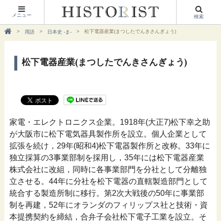
メニュー
検索
松下電器産業(まつしたでんきさんぎょう)
用語
日本史 -ま-
松下電器産業(まつしたでんきさんぎょう)
家電・エレクトロニクス企業。1918年(大正7)松下幸之助
が大阪市に松下電気器具製作所を設立。個人企業として
拡張を続け，29年(昭和4)松下電器製作所と改称。33年に
独立採算の3事業部制を採用し，35年には松下電器産業
株式会社に改組，同時に各事業部門を分社として分離独
立させる。44年に分社を松下電器の直轄製造部門として
統合する製造所制に移行。第2次大戦後の50年に事業部
制を再建，52年にオランダのフィリップス社と技術・資
本提携契約を締結，合弁子会社松下電子工業を設立。そ