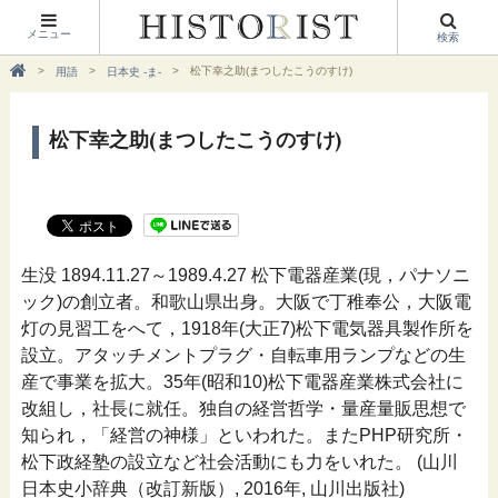
メニュー
検索
松下幸之助(まつしたこうのすけ)
用語
日本史 -ま-
松下幸之助(まつしたこうのすけ)
生没 1894.11.27～1989.4.27 松下電器産業(現，パナソニ
ック)の創立者。和歌山県出身。大阪で丁稚奉公，大阪電
灯の見習工をへて，1918年(大正7)松下電気器具製作所を
設立。アタッチメントプラグ・自転車用ランプなどの生
産で事業を拡大。35年(昭和10)松下電器産業株式会社に
改組し，社長に就任。独自の経営哲学・量産量販思想で
知られ，「経営の神様」といわれた。またPHP研究所・
松下政経塾の設立など社会活動にも力をいれた。 (山川
日本史小辞典（改訂新版）, 2016年, 山川出版社)