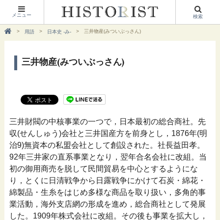
メニュー
検索
三井物産(みついぶっさん)
用語
日本史 -み-
三井物産(みついぶっさん)
三井財閥の中核事業の一つで，日本最初の総合商社。先
収(せんしゅう)会社と三井国産方を前身とし，1876年(明
治9)無資本の私盟会社として創設された。社長益田孝。
92年三井家の直系事業となり，翌年合名会社に改組。当
初の御用商売を脱して民間貿易を中心とするようにな
り，とくに日清戦争から日露戦争にかけて石炭・綿花・
綿製品・生糸をはじめ多様な商品を取り扱い，多角的事
業活動，海外支店網の形成を進め，総合商社として発展
した。1909年株式会社に改組。その後も事業を拡大し，