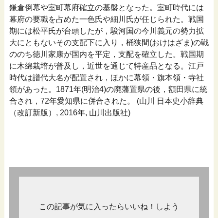
鎌倉倒幕や室町幕府確立の基盤となった。室町時代には
幕府の要職を占めた一色氏や細川氏が任じられた。戦国
期には松平氏が台頭したが，駿河国の今川義元の勢力拡
大にともないその支配下に入り，桶狭間(おけはざま)の戦
ののち徳川家康が国内を平定，支配を確立した。戦国期
に木綿栽培が普及し，近世を通じて特産品となる。江戸
時代は譜代大名が配置され，ほかに幕領・旗本領・寺社
領があった。1871年(明治4)の廃藩置県の後，額田県に統
合され，72年愛知県に併合された。 (山川 日本史小辞典
（改訂新版）, 2016年, 山川出版社)
この記事が気に入ったらいいね！しよう