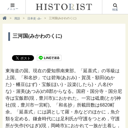
メニュー
検索
三河国(みかわのくに)
用語
日本史 -み-
三河国(みかわのくに)
東海道の国。現在の愛知県南東部。「延喜式」の等級は
上国。「和名抄」では碧海(あおみ)・賀茂・額田(ぬか
た)・幡豆(はず)・宝飯(ほい)・設楽(したら)・八名(や
な)・渥美(あつみ)の8郡からなる。国府・国分寺・国分尼
寺は宝飯郡(現，豊川市)におかれた。一宮は砥鹿(とが)神
社(現，豊川市一宮町)。「和名抄」所載田数は6820町
余。「延喜式」には調として羅・糸などのほかに，魚介
類を定める。鎌倉時代には足利氏が守護をつとめ，守護
所が矢作(やはぎ)(現，岡崎市)におかれて一族が土着し，