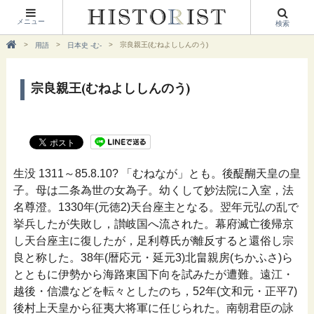
メニュー
検索
宗良親王(むねよししんのう)
用語
日本史 -む-
宗良親王(むねよししんのう)
生没 1311～85.8.10? 「むねなが」とも。後醍醐天皇の皇
子。母は二条為世の女為子。幼くして妙法院に入室，法
名尊澄。1330年(元徳2)天台座主となる。翌年元弘の乱で
挙兵したが失敗し，讃岐国へ流された。幕府滅亡後帰京
し天台座主に復したが，足利尊氏が離反すると還俗し宗
良と称した。38年(暦応元・延元3)北畠親房(ちかふさ)ら
とともに伊勢から海路東国下向を試みたが遭難。遠江・
越後・信濃などを転々としたのち，52年(文和元・正平7)
後村上天皇から征夷大将軍に任じられた。南朝君臣の詠