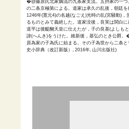
�@藤原氏北家嫡流の九条家支流。五摂家の一つ
の二条京極第による。道家は承久の乱後，朝廷を
1246年(寛元4)の名越(なごえ)光時の乱(宮騒
るものとみて義絶した。道家没後，良実は関白に
道平は後醍醐天皇に仕えたが，子の良基(よしもと
諱(へんき)をうけた。維新後，基弘のとき公爵。
原為家の子為氏に始まる。その子為世から二条と号
史小辞典（改訂新版）, 2016年, 山川出版社)