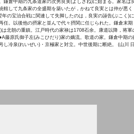
。鎌倉中期の九条道家の次男良実(よしざね)に始まる。家名は
統轄して九条家の全盛期を築いたが，かねて良実とは仲が悪く
動)，翌年の宝治合戦に関連して失脚したのは，良実の誣告(ぶこく)
再任。以後他の摂家と並んで代々摂関に任じられた。鎌倉末期
)は北朝の重鎮。江戸時代の家禄は1708石余。康道以降，将軍
�A藤原氏御子左(みこひだり)家の嫡流。歌道の家。鎌倉中期の
し冷泉(れいぜい)・京極家と対立。中世後期に断絶。 (山川 