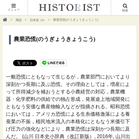
メニュー
検索
農業恐慌(のうぎょうきょうこう)
用語
日本史 -の-
農業恐慌(のうぎょうきょうこう)
一般恐慌にともなって生じるが，農業部門においてより
深刻かつ長期に及ぶ恐慌。その理由としては，増産によ
って所得減少を補おうとする小農経営の対応，農業機
器・化学肥料の供給での独占形成，発展途上地域開発に
ともなう安価な農産物輸入などが指摘される。昭和恐慌
においては，アメリカ恐慌による生糸価格激落による養
蚕業の不振，植民地米流入の本格化にともなう米価引下
げ圧力の強化などにより，農業恐慌は深刻かつ長期に及
んだ。 (山川 日本史小辞典（改訂新版）, 2016年, 山川出