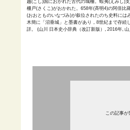
越(こし)国におかれた古代の城柵。蝦夷(えみし)
柵戸(さくこ)がおかれた。658年(斉明4)の阿倍
(おおとものいなづみ)が叙位されたのち史料にはみ
木簡に「沼垂城」と墨書があり，8世紀まで存続
詳。 (山川 日本史小辞典（改訂新版）, 2016年, 
この記事が