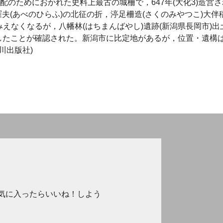
支配のためにおかれた史料上最古の城柵で，647年(大化3)造営さ
比羅夫(あべのひらふ)の北征の折，渟足柵造(さくのみやつこ)大伴
えなくなるが，八幡林(はちまんばやし)遺跡(新潟県長岡市)出
したことが確認された。新潟市に比定地があるが，位置・遺構
山川出版社)
気に入ったらいいね！しよう