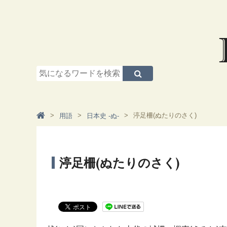
渟足柵(ぬたりのさく)
用語
日本史 -ぬ-
渟足柵(ぬたりのさく)