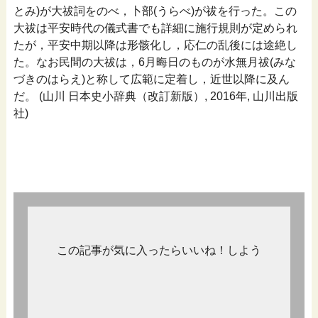
とみ)が大祓詞をのべ，卜部(うらべ)が祓を行った。この
大祓は平安時代の儀式書でも詳細に施行規則が定められ
たが，平安中期以降は形骸化し，応仁の乱後には途絶し
た。なお民間の大祓は，6月晦日のものが水無月祓(みな
づきのはらえ)と称して広範に定着し，近世以降に及ん
だ。 (山川 日本史小辞典（改訂新版）, 2016年, 山川出版
社)
この記事が気に入ったらいいね！しよう