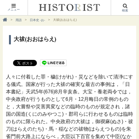
メニュー
検索
大祓(おおはらえ)
用語
日本史 -お-
大祓(おおはらえ)
人々に付着した罪・穢(けがれ)・災などを除いて清浄にす
る儀式。国家が行った大祓の確実な最古の事例は，「日
本書紀」天武5年(676)8月辛亥条。大宝・養老両令では，
中央政府が行うものとして6月・12月晦日の常例のもの
と，大嘗祭や災害異変などの臨時のものが規定され，諸
国の国造(くにのみやつこ)・郡司らに行わせるものは臨時
のものに限られた。中央政府の大祓は，御禊麻(ぬさ)・祓
刀(はらえのたち)・馬・稲などの祓物(はらえつもの)を朱
雀門前大路上にならべ，大臣以下百官を集めて中臣(なか