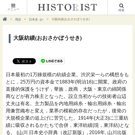
メニュー
検索
大阪紡績(おおさかぼうせき)
用語
日本史 -お-
大阪紡績(おおさかぼうせき)
日本最初の1万錘規模の紡績企業。渋沢栄一らの構想をも
とに，25万円の資本金で1883年(明治16)に開業。政府の
直接的保護をうけず，華族，政商，大阪・東京の綿関係
商などが有力株主となった。設立当初からの技術者山辺
丈夫は有名。主力製品を内地用綿糸・輸出用綿糸・輸出
用兼営織布と変え，業界の模範的存在だったが，後発の
大規模企業の追上げに苦労した。1914年(大正3)に三重紡
績に吸収されるかたちで合併，東洋紡績(現，東洋紡)とな
る。 (山川 日本史小辞典（改訂新版）, 2016年, 山川出版