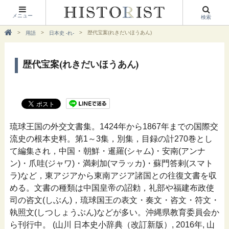
メニュー
検索
歴代宝案(れきだいほうあん)
用語
日本史 -れ-
歴代宝案(れきだいほうあん)
琉球王国の外交文書集。1424年から1867年までの国際交
流史の根本史料。第1～3集，別集，目録の計270巻とし
て編集され，中国・朝鮮・暹羅(シャム)・安南(アンナ
ン)・爪哇(ジャワ)・満剌加(マラッカ)・蘇門答剌(スマト
ラ)など，東アジアから東南アジア諸国との往復文書を収
める。文書の種類は中国皇帝の詔勅，礼部や福建布政使
司の咨文(しぶん)，琉球国王の表文・奏文・咨文・符文・
執照文(しつしょうぶん)などが多い。沖縄県教育委員会か
ら刊行中。 (山川 日本史小辞典（改訂新版）, 2016年, 山