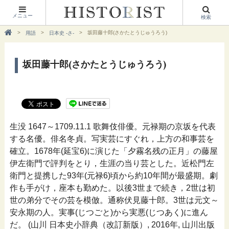
メニュー
検索
坂田藤十郎(さかたとうじゅうろう)
用語
日本史 -さ-
坂田藤十郎(さかたとうじゅうろう)
生没 1647～1709.11.1 歌舞伎俳優。元禄期の京坂を代表
する名優。俳名冬貞。写実芸にすぐれ，上方の和事芸を
確立。1678年(延宝6)に演じた「夕霧名残の正月」の藤屋
伊左衛門で評判をとり，生涯の当り芸とした。近松門左
衛門と提携した93年(元禄6)頃から約10年間が最盛期。劇
作も手がけ，座本も勤めた。以後3世まで続き，2世は初
世の弟分でその芸を模倣。通称伏見藤十郎。3世は元文～
安永期の人。実事(じつごと)から実悪(じつあく)に進ん
だ。 (山川 日本史小辞典（改訂新版）, 2016年, 山川出版