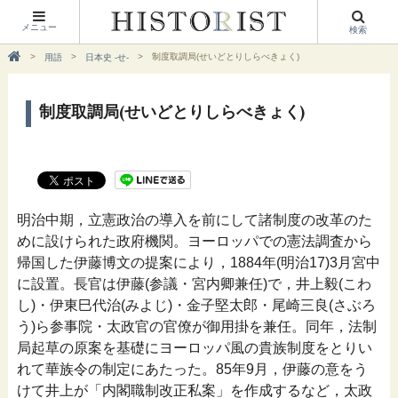
メニュー
検索
制度取調局(せいどとりしらべきょく)
用語
日本史 -せ-
制度取調局(せいどとりしらべきょく)
明治中期，立憲政治の導入を前にして諸制度の改革のた
めに設けられた政府機関。ヨーロッパでの憲法調査から
帰国した伊藤博文の提案により，1884年(明治17)3月宮中
に設置。長官は伊藤(参議・宮内卿兼任)で，井上毅(こわ
し)・伊東巳代治(みよじ)・金子堅太郎・尾崎三良(さぶろ
う)ら参事院・太政官の官僚が御用掛を兼任。同年，法制
局起草の原案を基礎にヨーロッパ風の貴族制度をとりい
れて華族令の制定にあたった。85年9月，伊藤の意をう
けて井上が「内閣職制改正私案」を作成するなど，太政