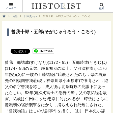
メニュー
検索
曾我十郎・五郎(そがじゅうろう・ごろう)
用語
日本史 -そ-
曾我十郎・五郎(そがじゅうろう・ごろう)
曾我十郎祐成(すけなり)(1172～93)・五郎時致(ときむね)
(1174～93)の兄弟。鎌倉初期の武士。父河津祐泰が1176
年(安元2)に一族の工藤祐経に暗殺されたのち，母の再嫁
先の相模国曾我荘(現，神奈川県小田原市)で養育され，継
父の名字曾我を称し，成人後は北条時政の庇護下にあっ
たらしい。93年(建久4)富士の巻狩の際，父の敵祐経を殺
害。祐成は仁田(にった)忠常に討たれるが，時致はさらに
源頼朝の宿所襲撃をはかり，捕らえられ死刑にされた。
「曾我物語」はこの仇討事件を描く。 (山川 日本史小辞