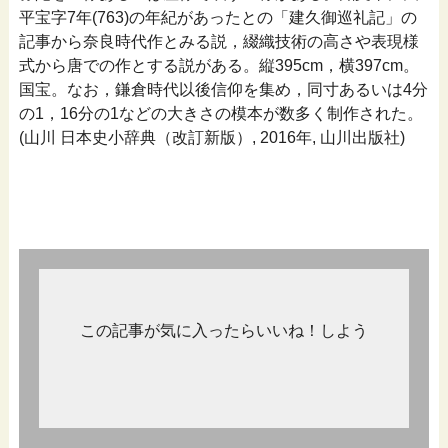
平宝字7年(763)の年紀があったとの「建久御巡礼記」の
記事から奈良時代作とみる説，綴織技術の高さや表現様
式から唐での作とする説がある。縦395cm，横397cm。
国宝。なお，鎌倉時代以後信仰を集め，同寸あるいは4分
の1，16分の1などの大きさの模本が数多く制作された。
(山川 日本史小辞典（改訂新版）, 2016年, 山川出版社)
この記事が気に入ったらいいね！しよう