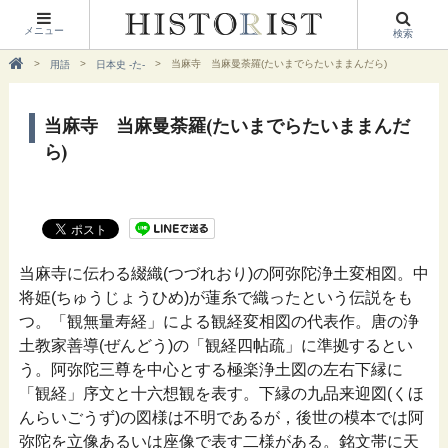
メニュー
検索
当麻寺 当麻曼荼羅(たいまでらたいままんだら)
用語
日本史 -た-
当麻寺 当麻曼荼羅(たいまでらたいままんだ
ら)
当麻寺に伝わる綴織(つづれおり)の阿弥陀浄土変相図。中
将姫(ちゅうじょうひめ)が蓮糸で織ったという伝説をも
つ。「観無量寿経」による観経変相図の代表作。唐の浄
土教家善導(ぜんどう)の「観経四帖疏」に準拠するとい
う。阿弥陀三尊を中心とする極楽浄土図の左右下縁に
「観経」序文と十六想観を表す。下縁の九品来迎図(くほ
んらいごうず)の図様は不明であるが，後世の模本では阿
弥陀を立像あるいは座像で表す二様がある。銘文帯に天