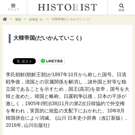
メニュー
検索
大韓帝国(だいかんていこく)
用語
日本史 -た-
大韓帝国(だいかんていこく)
李氏朝鮮(朝鮮王朝)が1897年10月から称した国号。日清
戦争後，清国との宗属関係を解消し，諸外国と対等な独
立国であることを示すため，国王(高宗)を皇帝，国号を大
韓と改めた。韓国と略称。日露戦争以後，日本の干渉が
激しく，1905年(明治38)11月の第2次日韓協約で外交権
を奪われ，実質的に統監の支配下におかれた。10年8月
韓国併合により消滅。 (山川 日本史小辞典（改訂新版）,
2016年, 山川出版社)