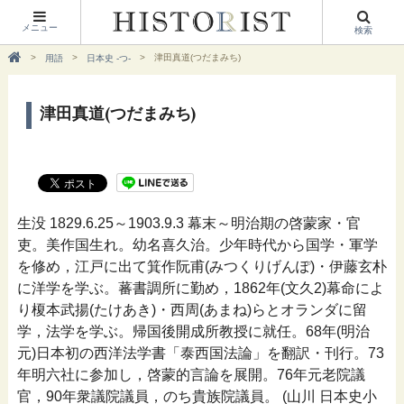
メニュー
検索
津田真道(つだまみち)
用語
日本史 -つ-
津田真道(つだまみち)
生没 1829.6.25～1903.9.3 幕末～明治期の啓蒙家・官
吏。美作国生れ。幼名喜久治。少年時代から国学・軍学
を修め，江戸に出て箕作阮甫(みつくりげんぽ)・伊藤玄朴
に洋学を学ぶ。蕃書調所に勤め，1862年(文久2)幕命によ
り榎本武揚(たけあき)・西周(あまね)らとオランダに留
学，法学を学ぶ。帰国後開成所教授に就任。68年(明治
元)日本初の西洋法学書「泰西国法論」を翻訳・刊行。73
年明六社に参加し，啓蒙的言論を展開。76年元老院議
官，90年衆議院議員，のち貴族院議員。 (山川 日本史小