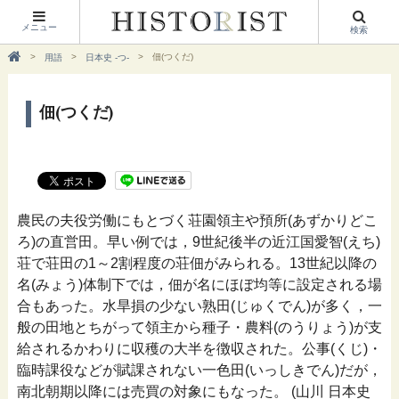
メニュー
検索
佃(つくだ)
用語
日本史 -つ-
佃(つくだ)
農民の夫役労働にもとづく荘園領主や預所(あずかりどこ
ろ)の直営田。早い例では，9世紀後半の近江国愛智(えち)
荘で荘田の1～2割程度の荘佃がみられる。13世紀以降の
名(みょう)体制下では，佃が名にほぼ均等に設定される場
合もあった。水旱損の少ない熟田(じゅくでん)が多く，一
般の田地とちがって領主から種子・農料(のうりょう)が支
給されるかわりに収穫の大半を徴収された。公事(くじ)・
臨時課役などが賦課されない一色田(いっしきでん)だが，
南北朝期以降には売買の対象にもなった。 (山川 日本史