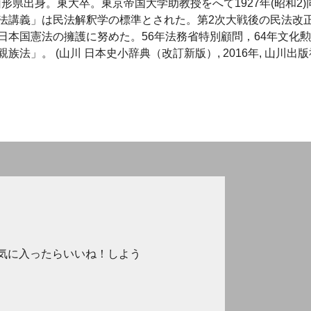
法学者。山形県出身。東大卒。東京帝国大学助教授をへて1927年(昭和2)
法講義」は民法解釈学の標準とされた。第2次大戦後の民法改
本国憲法の擁護に努めた。56年法務省特別顧問，64年文化
」。 (山川 日本史小辞典（改訂新版）, 2016年, 山川出版
気に入ったらいいね！しよう