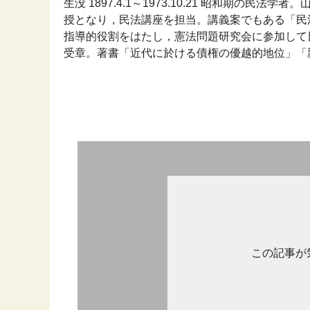
生没 1897.4.1～1973.10.21 昭和期の民
授となり，民法講座を担当。講義案でもある「民
指導的役割をはたし，憲法問題研究会に参加して日
受章。著書「近代に於ける債権の優越的地位」「親族法
この記事が