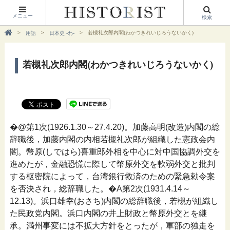
メニュー
検索
若槻礼次郎内閣(わかつきれいじろうないかく)
用語
日本史 -わ-
若槻礼次郎内閣(わかつきれいじろうないかく)
�@第1次(1926.1.30～27.4.20)。加藤高明(改造)内閣の総
辞職後，加藤内閣の内相若槻礼次郎が組織した憲政会内
閣。幣原(しではら)喜重郎外相を中心に対中国協調外交を
進めたが，金融恐慌に際して幣原外交を軟弱外交と批判
する枢密院によって，台湾銀行救済のための緊急勅令案
を否決され，総辞職した。�A第2次(1931.4.14～
12.13)。浜口雄幸(おさち)内閣の総辞職後，若槻が組織し
た民政党内閣。浜口内閣の井上財政と幣原外交とを継
承。満州事変には不拡大方針をとったが，軍部の独走を