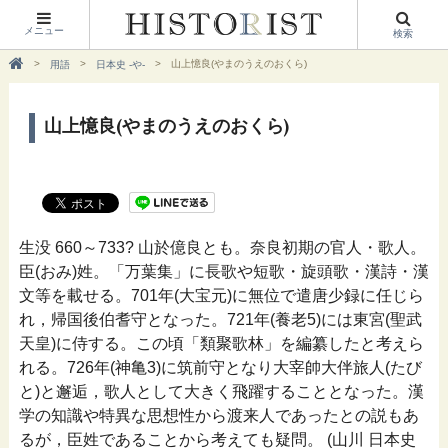
メニュー
検索
山上憶良(やまのうえのおくら)
用語
日本史 -や-
山上憶良(やまのうえのおくら)
生没 660～733? 山於億良とも。奈良初期の官人・歌人。
臣(おみ)姓。「万葉集」に長歌や短歌・旋頭歌・漢詩・漢
文等を載せる。701年(大宝元)に無位で遣唐少録に任じら
れ，帰国後伯耆守となった。721年(養老5)には東宮(聖武
天皇)に侍する。この頃「類聚歌林」を編纂したと考えら
れる。726年(神亀3)に筑前守となり大宰帥大伴旅人(たび
と)と邂逅，歌人として大きく飛躍することとなった。漢
学の知識や特異な思想性から渡来人であったとの説もあ
るが，臣姓であることから考えても疑問。 (山川 日本史