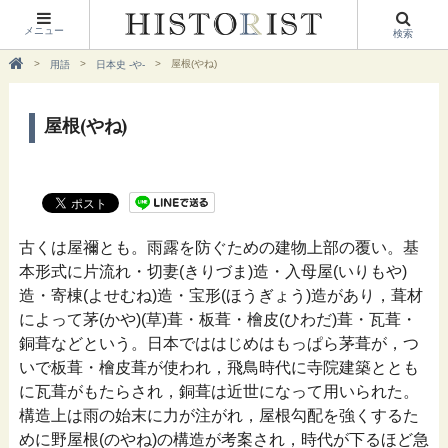
メニュー
検索
屋根(やね)
用語
日本史 -や-
屋根(やね)
古くは屋禰とも。雨露を防ぐための建物上部の覆い。基
本形式に片流れ・切妻(きりづま)造・入母屋(いりもや)
造・寄棟(よせむね)造・宝形(ほうぎょう)造があり，葺材
によって茅(かや)(草)葺・板葺・檜皮(ひわだ)葺・瓦葺・
銅葺などという。日本でははじめはもっぱら茅葺が，つ
いで板葺・檜皮葺が使われ，飛鳥時代に寺院建築ととも
に瓦葺がもたらされ，銅葺は近世になって用いられた。
構造上は雨の始末に力が注がれ，屋根勾配を強くするた
めに野屋根(のやね)の構造が考案され，時代が下るほど急