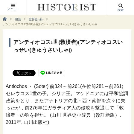
メニュー
検索
用語
世界史 -あ-
アンティオコス1世(救済者)(アンティオコスいっせい(きゅうさいしゃ))
アンティオコス1世(救済者)(アンティオコスい
っせい(きゅうさいしゃ))
Antiochos ・ (Soter) 前324～前261(在位前281～前261)
セレウコス1世の子。シリア王。マケドニアには平和協調
政策をとり，またアナトリアの北・西・南部を次々に失
ったが，前276年にガラティア人の侵攻を撃退して「救
済者」の称を得た。 (山川 世界史小辞典（改訂新版）,
2011年, 山川出版社)